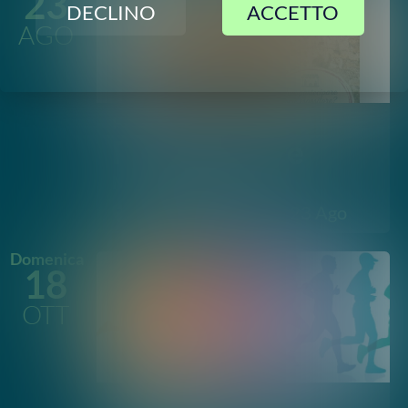
Palermo
18 Ott
FOLLOW US
SOSTIENICI
2023-
2026
©
Social Green Hub
All rights reserved
Contatti
-
Privacy
-
Termini e Condizioni