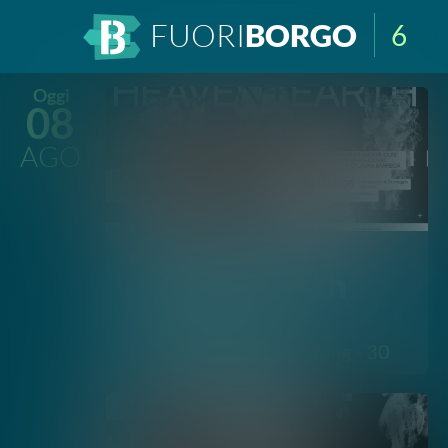
FUORI
BORGO
6
Oggi
08
AGO
Mostre e Musei
Heaven+Earth
Museo Civico
Castelbuono
24 Mag - 30
Ago
Mostre e Musei
Heaven+Earth
Museo Civico