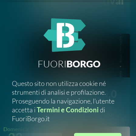
accetta i
Termini e Condizioni
di
Petralia Soprana
8 Ago
FuoriBorgo.it
Domenica
23
DECLINO
ACCETTO
AGO
Feste e Sagre
Petra vintage
Mercatino vintage
Petralia Soprana
23 Ago
Domenica
18
OTT
Sport e Fitness
XIII Half Marathon
Corsa su strada