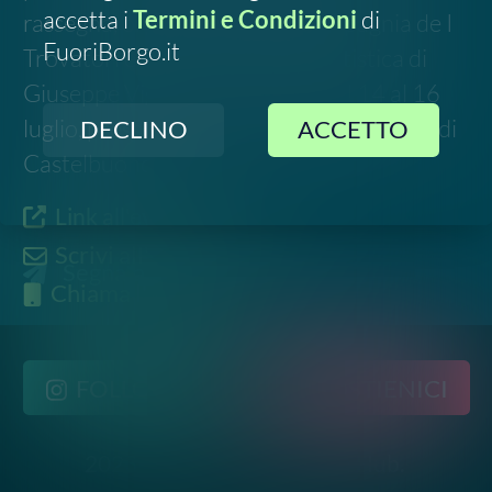
2023-
2026
©
Social Green Hub.
All rights reserved
Contatti
-
Privacy
-
Termini e Condizioni
Disclaimer. Le informazioni relative a questo evento
sono raccolte da fonti pubbliche online e potrebbero
non essere aggiornate o del tutto accurate. Si invita
pertanto a verificare data, luogo e dettagli
direttamente con gli organizzatori ufficiali prima di
partecipare.