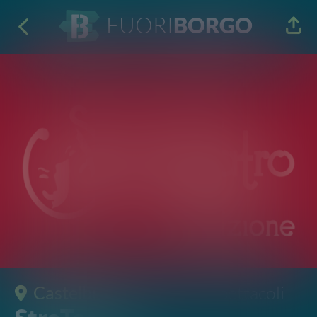
FUORI
BORGO
Castelbuono
· Teatro e Spettacoli
StraTeatro
II edizione
14 - 16 Lug 2022
21:00 - 23:30
Via Rametta 90013 Castelbuono