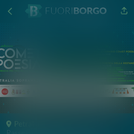
FUORI
BORGO
Petralia Soprana
· Festival e
Rassegne
Comet Poesia Festival
8^ edizione
7 - 10 Ago 2024
10:00 - 23:45