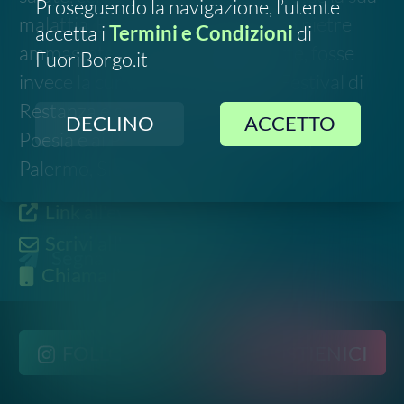
FOLLOW US
SOSTIENICI
2023-
2026
©
Social Green Hub.
All rights reserved
Contatti
-
Privacy
-
Termini e Condizioni
Disclaimer. Le informazioni relative a questo evento
sono raccolte da fonti pubbliche online e potrebbero
non essere aggiornate o del tutto accurate. Si invita
pertanto a verificare data, luogo e dettagli
direttamente con gli organizzatori ufficiali prima di
partecipare.