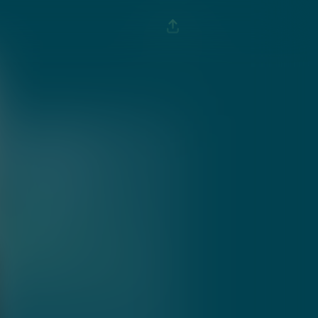
INFO EVENTO
31 Dic 2022
15:30 - 17:30
C.so Umberto I 25
3 EUR
Aggiungi al calendario