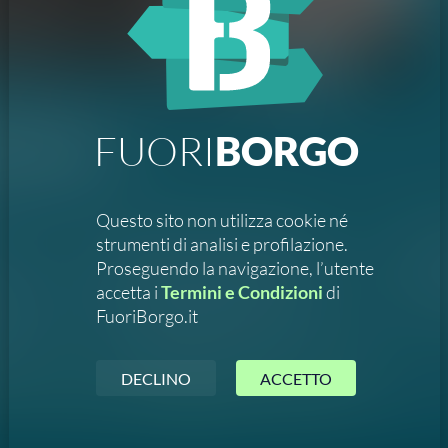
Itinerari e Visite
FUORI
BORGO
a Petra
Questo sito non utilizza cookie né
dizione
ssineo
 Con il
strumenti di analisi e profilazione.
Proseguendo la navigazione, l’utente
a
.
i
accetta i
Termini e Condizioni
di
tinerario
ni Paola
Petra
FuoriBorgo.it
l Borgo
5876
del
anza
DECLINO
ACCETTO
rivi all'organizzatore
Chiama l'organizzatore