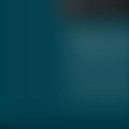
Cefalù
· Concerti e 
Osvaldo Lo I
Le corde dell'anima
Osvaldo Lo Iacono in "
dell'Anima" nella splend
Scrivi all'organizzat