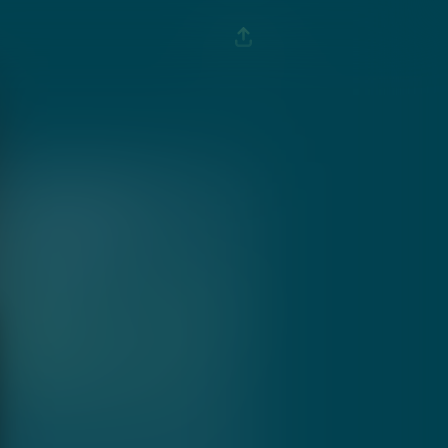
INFO EVENTO
13 Dic 2022
18:30
Via Salvatore Spinuzza 115
gratis
Aggiungi al calendario