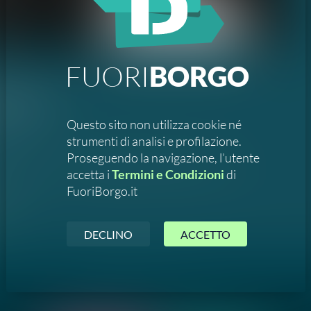
FUORI
BORGO
Nightlife
acono
Questo sito non utilizza cookie né
strumenti di analisi e profilazione.
Proseguendo la navigazione, l’utente
Le corde
atmosfera del Teatro Cicero
accetta i
Termini e Condizioni
di
ida
FuoriBorgo.it
ore
DECLINO
ACCETTO
Segnala un errore