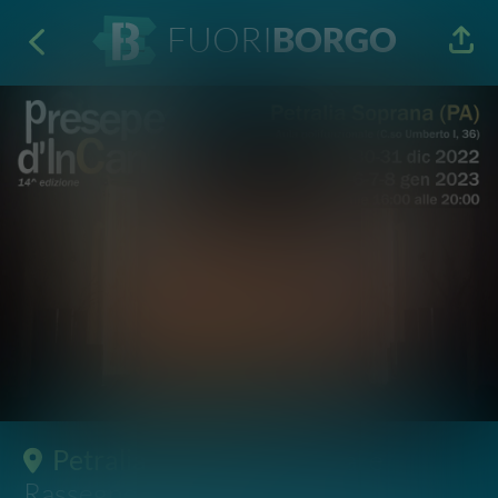
FUORI
BORGO
Petralia Soprana
· Festival e
Rassegne
Presepe d'InCanto 2022
14^ edizione
31 Dic 2022
16:00 - 20:00