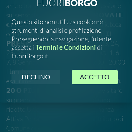
ridotto Un'organizzazione Cittadinanza
Attiva Petralia Soprana Con il contributo di
Comune di Petralia Soprana
Link all'evento
·
Allegato
Scrivi all'organizzatore
Segnala un errore
Chiama l'organizzatore
FOLLOW US
SOSTIENICI
2023-
2026
©
Social Green Hub.
All rights reserved
Contatti
-
Privacy
-
Termini e Condizioni
Disclaimer. Le informazioni relative a questo evento
sono raccolte da fonti pubbliche online e potrebbero
non essere aggiornate o del tutto accurate. Si invita
pertanto a verificare data, luogo e dettagli
direttamente con gli organizzatori ufficiali prima di
partecipare.