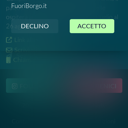
2023-
2026
©
Social Green Hub.
All rights reserved
Contatti
-
Privacy
-
Termini e Condizioni
Disclaimer. Le informazioni relative a questo evento
sono raccolte da fonti pubbliche online e potrebbero
non essere aggiornate o del tutto accurate. Si invita
pertanto a verificare data, luogo e dettagli
direttamente con gli organizzatori ufficiali prima di
partecipare.