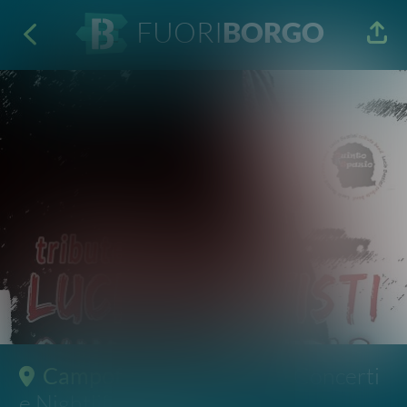
FUORI
BORGO
Campofelice di Roccella
· Concerti
e Nightlife
Quinto Spazio
Tributo a Lucio Battisti
10 Ago 2022
21:30