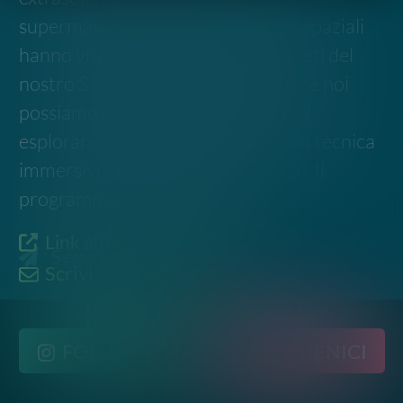
Disclaimer. Le informazioni relative a questo evento
sono raccolte da fonti pubbliche online e potrebbero
non essere aggiornate o del tutto accurate. Si invita
pertanto a verificare data, luogo e dettagli
direttamente con gli organizzatori ufficiali prima di
partecipare.