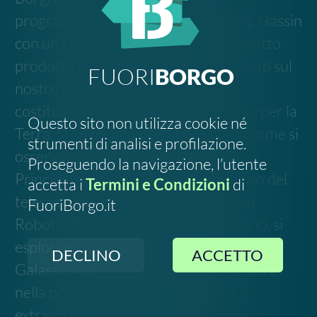
DECLINO
ACCETTO
Galassia, entrando nel gas interstellare e
nella polvere cosmica, tra i pianeti
extrasolari o vicino al buco nero
supermassiccio centrale. Le sonde spaziali
hanno visitato da vicino tutti i pianeti del
nostro Sistema Solare ed oggi anche noi
possiamo passeggiare sulla Luna ed
esplorare gli anelli di Saturno con la tecnica
immersiva della proiezione digitale. Il
programma al link all'evento
Link all'evento
·
Allegato
Segnala un errore
Scrivi all'organizzatore
FOLLOW US
SOSTIENICI
2023-
2026
©
Social Green Hub.
All rights reserved
Contatti
-
Privacy
-
Termini e Condizioni