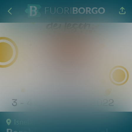
FUORI
BORGO
Isnello
· Itinerari e Visite
Borghi dei Tesori e Gal
Hassin
Visite e attività
3 - 4 Set 2022
17:00 - 20:00