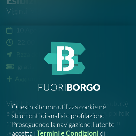
gratis
Aggiungi al calendario
FUORI
BORGO
Viginti Millys (Lascai), Gazara (Caltavuturo)
Questo sito non utilizza cookie né
e Auser (Polizzi Generosa) sono i gruppi folk
strumenti di analisi e profilazione.
che si esibiranno a in Piazza del Popolo in
Proseguendo la navigazione, l’utente
occasione della 22° Mostra Mercato
accetta i
Termini e Condizioni
di
FuoriBorgo.it
Link all'evento
·
Allegato
Scrivi all'organizzatore
DECLINO
ACCETTO
Segnala un errore
FOLLOW US
SOSTIENICI