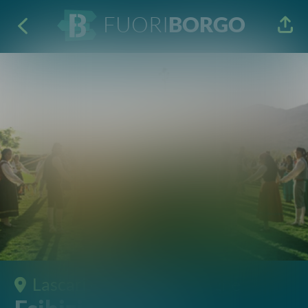
FUORI
BORGO
Lascari
· Festival e Rassegne
Esibizioni Folk
Viginti Millys·Gazara·Auser
10 Ago 2022
22:00
P.zza del Popolo 90010 Lascari