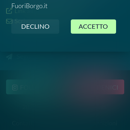
2023-
2026
©
Social Green Hub.
All rights reserved
Contatti
-
Privacy
-
Termini e Condizioni
Disclaimer. Le informazioni relative a questo evento
sono raccolte da fonti pubbliche online e potrebbero
non essere aggiornate o del tutto accurate. Si invita
pertanto a verificare data, luogo e dettagli
direttamente con gli organizzatori ufficiali prima di
partecipare.