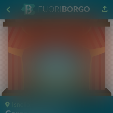
FUORI
BORGO
Isnello
· Teatro e Spettacoli
Cercasi ienniru
disperatamente
Teatro comico
13 Ago 2022
21:30