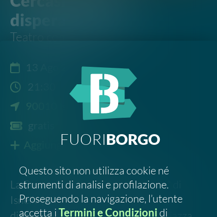
90010 Isnello
gratis
FUORI
BORGO
Aggiungi al calendario
Questo sito non utilizza cookie né
La Compagnia Teatrale "I Miscuglio" di
strumenti di analisi e profilazione.
Proseguendo la navigazione, l’utente
Isnello presenta "Cercasi ienniru
accetta i
Termini e Condizioni
di
disperatamente". Teatro Comico e Piazza
FuoriBorgo.it
Impastato.
·
Allegato
DECLINO
ACCETTO
Scrivi all'organizzatore
Segnala un errore
FOLLOW US
SOSTIENICI