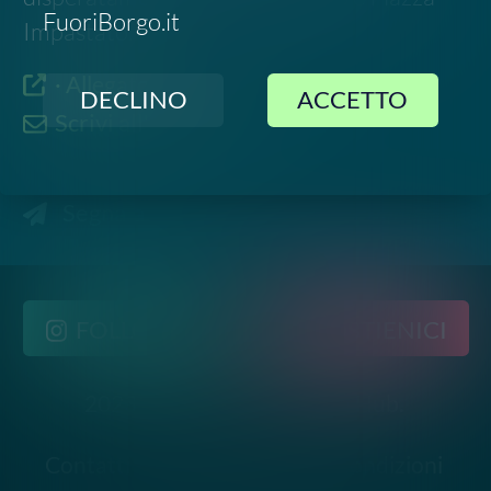
2023-
2026
©
Social Green Hub.
All rights reserved
Contatti
-
Privacy
-
Termini e Condizioni
Disclaimer. Le informazioni relative a questo evento
sono raccolte da fonti pubbliche online e potrebbero
non essere aggiornate o del tutto accurate. Si invita
pertanto a verificare data, luogo e dettagli
direttamente con gli organizzatori ufficiali prima di
partecipare.