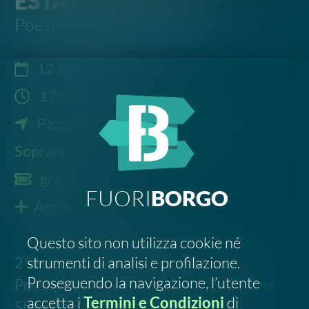
Soprana
gratis
FUORI
BORGO
Aggiungi al calendario
Questo sito non utilizza cookie né
2^ edizione Poesie per le vie di Petra -
strumenti di analisi e profilazione.
Proseguendo la navigazione, l’utente
Poesie, Inclusione, Condivisione - Centro
accetta i
Termini e Condizioni
di
Storico a cura del Progetto "Borghi
FuoriBorgo.it
accessibili per tutti"
Scrivi all'organizzatore
DECLINO
ACCETTO
Segnala un errore
FOLLOW US
SOSTIENICI