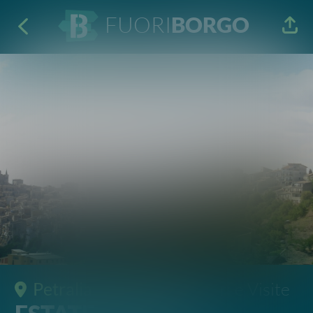
FUORI
BORGO
Petralia Soprana
· Itinerari e Visite
ESTATE PER TUTTI
Poesie per le vie di Petra
12 Ago 2022
17:00 - 19:00
P.zza del Popolo 90026 Petralia