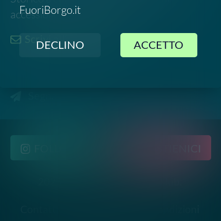
2023-
2026
©
Social Green Hub.
All rights reserved
Contatti
-
Privacy
-
Termini e Condizioni
Disclaimer. Le informazioni relative a questo evento
sono raccolte da fonti pubbliche online e potrebbero
non essere aggiornate o del tutto accurate. Si invita
pertanto a verificare data, luogo e dettagli
direttamente con gli organizzatori ufficiali prima di
partecipare.