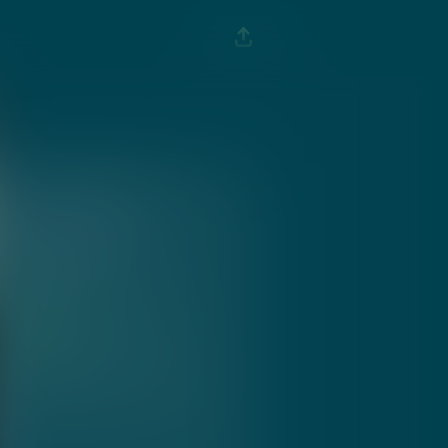
INFO EVENTO
10 Ago 2022
21:00
90024 Gangi Sicily
gratis
Aggiungi al calendario