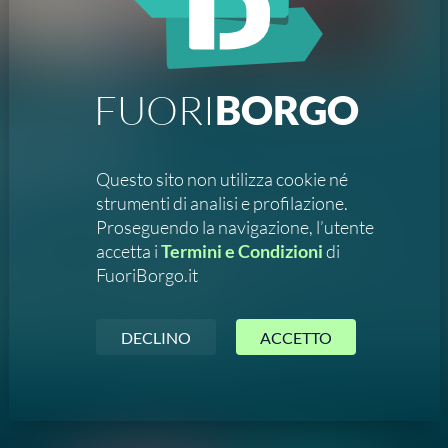
FUORI
BORGO
ettacoli
 DA ZITA
Questo sito non utilizza cookie né
lo
strumenti di analisi e profilazione.
Proseguendo la navigazione, l’utente
’antico e
ragazza.
accetta i
Termini e Condizioni
di
no di
Di Manuel Vena
FuoriBorgo.it
ore
Chiama l'organizzatore
DECLINO
ACCETTO
Segnala un errore