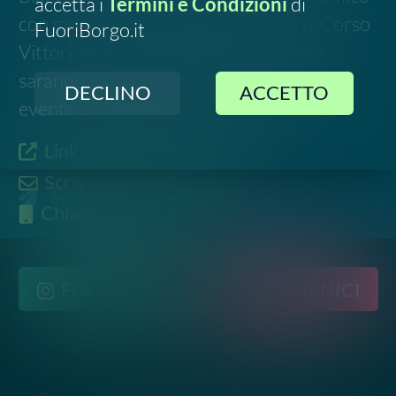
2023-
2026
©
Social Green Hub.
All rights reserved
Contatti
-
Privacy
-
Termini e Condizioni
Disclaimer. Le informazioni relative a questo evento
sono raccolte da fonti pubbliche online e potrebbero
non essere aggiornate o del tutto accurate. Si invita
pertanto a verificare data, luogo e dettagli
direttamente con gli organizzatori ufficiali prima di
partecipare.