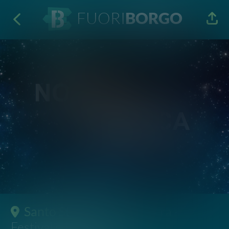
FUORI
BORGO
Santo Stefano di Camastra
·
Festival e Rassegne
Notte Bianca
Musica · Food
7 Ago 2022
22:00