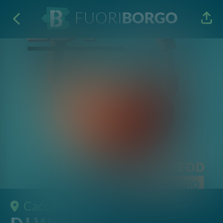
FUORI
BORGO
Caccamo
· Concerti e Nightlife
DJ Wastedd
Djovedì
21 Mag 2026
tutto il giorno
Via de Spuches 7