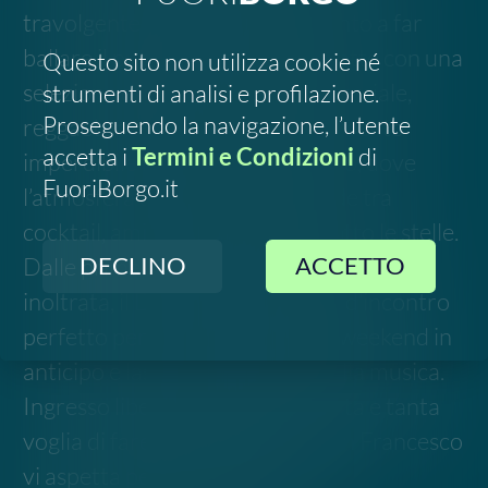
Ingresso libero, energia assicurata e tanta
voglia di fare festa: il Chiosco San Francesco
vi aspetta per una notte di puro
divertimento con DJ Wastedd.
Segnala un errore
Chiama l'organizzatore
FOLLOW US
SOSTIENICI
2023-
2026
©
Social Green Hub.
All rights reserved
Contatti
-
Privacy
-
Termini e Condizioni
Disclaimer. Le informazioni relative a questo evento
sono raccolte da fonti pubbliche online e potrebbero
non essere aggiornate o del tutto accurate. Si invita
pertanto a verificare data, luogo e dettagli
direttamente con gli organizzatori ufficiali prima di
partecipare.