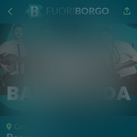
FUORI
BORGO
Cefalù
· Concerti e Nightlife
Barracuda
Mate Lounge Bar
22 Mag 2026
22:00
Lungomare Giuseppe Giardina 27