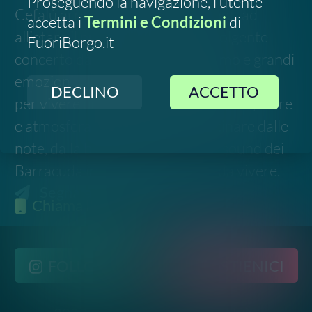
FOLLOW US
SOSTIENICI
2023-
2026
©
Social Green Hub.
All rights reserved
Contatti
-
Privacy
-
Termini e Condizioni
Disclaimer. Le informazioni relative a questo evento
sono raccolte da fonti pubbliche online e potrebbero
non essere aggiornate o del tutto accurate. Si invita
pertanto a verificare data, luogo e dettagli
direttamente con gli organizzatori ufficiali prima di
partecipare.