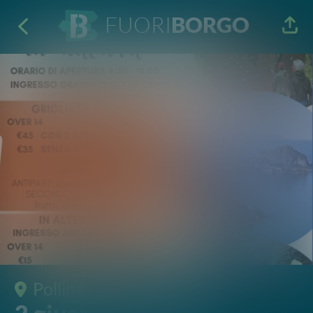
FUORI
BORGO
Pollina
· Feste e Sagre
2 giugno in natura
Parco avventura Pollina
2 Mag 2026
09:30 - 18:00
C.da Serradaino 90010 Pollina