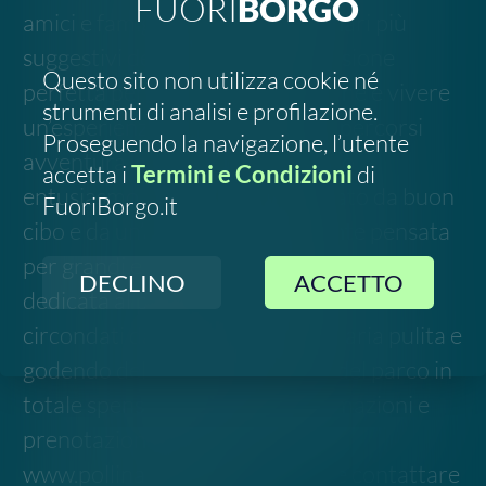
totale spensieratezza. Per informazioni e
prenotazioni è possibile visitare
www.pollinaadventure.it oppure contattare
il numero 350 808 2651.
Link all'evento
Segnala un errore
Chiama l'organizzatore
FOLLOW US
SOSTIENICI
2023-
2026
©
Social Green Hub.
All rights reserved
Contatti
-
Privacy
-
Termini e Condizioni
Disclaimer. Le informazioni relative a questo evento
sono raccolte da fonti pubbliche online e potrebbero
non essere aggiornate o del tutto accurate. Si invita
pertanto a verificare data, luogo e dettagli
direttamente con gli organizzatori ufficiali prima di
partecipare.